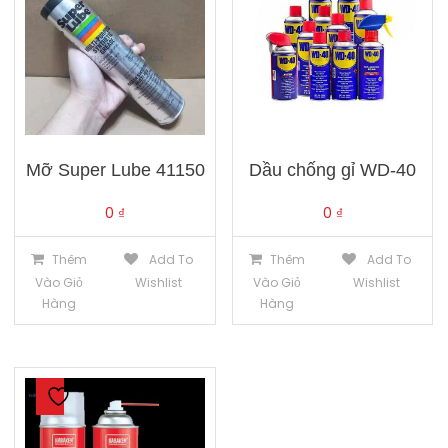
Mỡ Super Lube 41150
Dầu chống gỉ WD-40
0
₫
0
₫
Thêm
Add To
Thêm
Add To
Vào Giỏ
Wishlist
Vào Giỏ
Wishlist
Hàng
Hàng