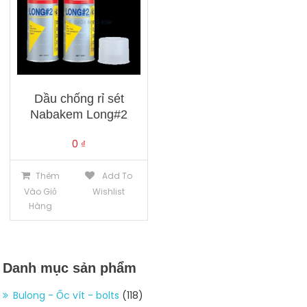
Dầu chống rỉ sét
Nabakem Long#2
0
₫
Thêm
Add To
Vào Giỏ
Wishlist
Hàng
Danh mục sản phẩm
Bulong - Ốc vít - bolts
(118)