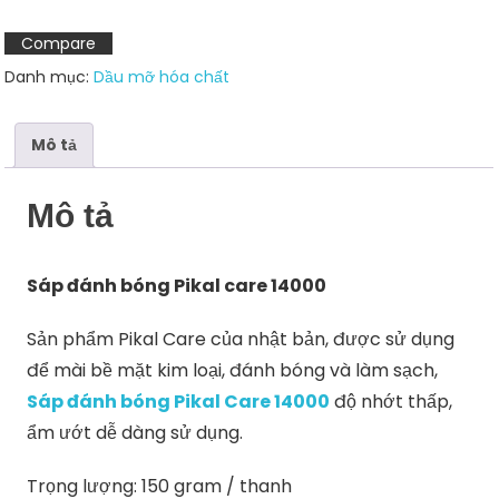
care
14000
Compare
số
Danh mục:
Dầu mỡ hóa chất
lượng
Mô tả
Mô tả
Sáp đánh bóng Pikal care 14000
Sản phẩm Pikal Care của nhật bản, được sử dụng
để mài bề mặt kim loại, đánh bóng và làm sạch,
Sáp đánh bóng Pikal Care 14000
độ nhớt thấp,
ẩm ướt dễ dàng sử dụng.
Trọng lượng: 150 gram / thanh