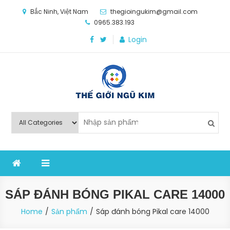
Skip
Bắc Ninh, Việt Nam
thegioingukim@gmail.com
to
0965.383.193
content
Login
Thế Giới Ngũ Kim
Chuyên các loại máy móc, thiết bị vật tư cho công
nghiệp sản xuất
SÁP ĐÁNH BÓNG PIKAL CARE 14000
Home
Sản phẩm
Sáp đánh bóng Pikal care 14000