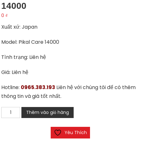
14000
0
₫
Xuất xứ: Japan
Model: Pikal Care 14000
Tình trạng: Liên hệ
Giá: Liên hệ
Hotline:
0965.383.193
Liên hệ với chúng tôi để có thêm
thông tin và giá tốt nhất.
Sáp
Thêm vào giỏ hàng
đánh
bóng
Yêu Thích
Pikal