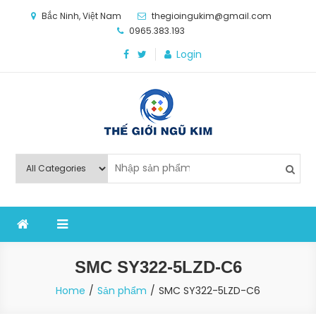
Skip
Bắc Ninh, Việt Nam
thegioingukim@gmail.com
to
0965.383.193
content
Login
Thế Giới Ngũ Kim
Chuyên các loại máy móc, thiết bị vật tư cho công
nghiệp sản xuất
SMC SY322-5LZD-C6
Home
Sản phẩm
SMC SY322-5LZD-C6