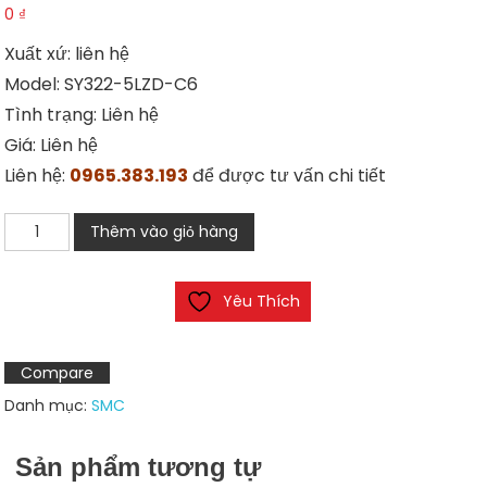
0
₫
Xuất xứ: liên hệ
Model: SY322-5LZD-C6
Tình trạng: Liên hệ
Giá: Liên hệ
Liên hệ:
0965.383.193
để được tư vấn chi tiết
SMC
Thêm vào giỏ hàng
SY322-
5LZD-
Yêu Thích
C6
số
lượng
Compare
Danh mục:
SMC
Sản phẩm tương tự