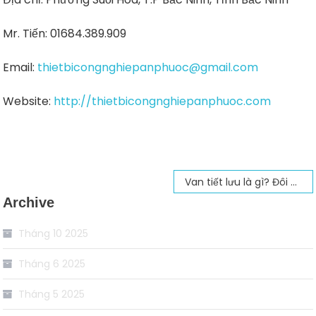
Mr. Tiến: 01684.389.909
Email:
thietbicongnghiepanphuoc@gmail.com
Website:
http://thietbicongnghiepanphuoc.com
Điều
Van tiết lưu là gì? Đôi nét về van tiết lưu sang A
Archive
hướng
bài
Tháng 10 2025
viết
Tháng 6 2025
Tháng 5 2025