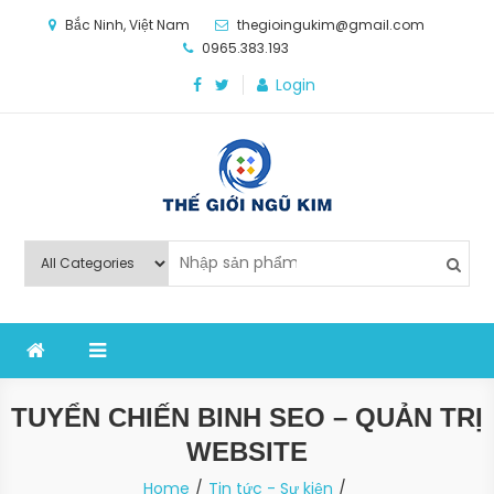
Skip
Bắc Ninh, Việt Nam
thegioingukim@gmail.com
to
0965.383.193
content
Login
Thế Giới Ngũ Kim
Chuyên các loại máy móc, thiết bị vật tư cho công
nghiệp sản xuất
TUYỂN CHIẾN BINH SEO – QUẢN TRỊ
WEBSITE
Home
Tin tức - Sự kiện