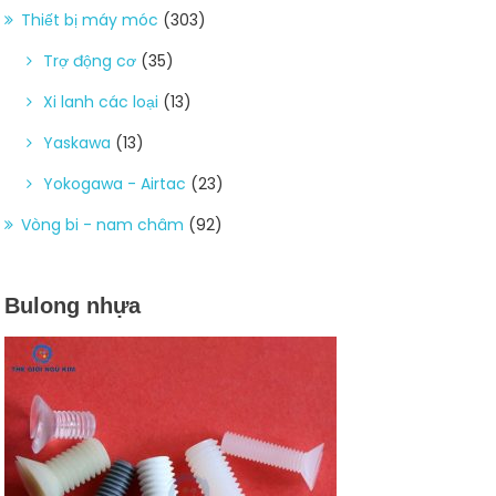
Thiết bị máy móc
(303)
Trợ động cơ
(35)
Xi lanh các loại
(13)
Yaskawa
(13)
Yokogawa - Airtac
(23)
Vòng bi - nam châm
(92)
Bulong nhựa