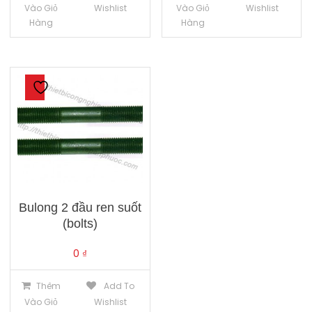
Vào Giỏ
Wishlist
Vào Giỏ
Wishlist
Hàng
Hàng
Bulong 2 đầu ren suốt
(bolts)
0
₫
Thêm
Add To
Vào Giỏ
Wishlist