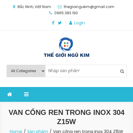
Skip
Bắc Ninh, Việt Nam
thegioingukim@gmail.com
to
0965.383.193
content
Login
Thế Giới Ngũ Kim
Chuyên các loại máy móc, thiết bị vật tư cho công
nghiệp sản xuất
VAN CỔNG REN TRONG INOX 304
Z15W
Home
Sản phẩm
Van cổng ren trong inox 304 Z15W