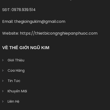
SĐT: 0978.939.514
Email: thegioingukim@gmail.com
Website: https://thietbicongnghiepanphuoc.com
VỀ THẾ GIỚI NGŨ KIM
Giới Thiệu
Cửa Hàng
Tin Tức
Khuyến Mãi
Liên Hệ