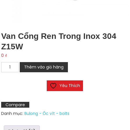
Van Cổng Ren Trong Inox 304
Z15W
0
₫
Van
Thêm vào giỏ hàng
cổng
ren
Yêu Thích
trong
inox
304
Compare
Z15W
Danh mục:
Bulong - Ốc vít - bolts
số
lượng