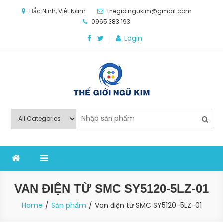
Skip
Bắc Ninh, Việt Nam
thegioingukim@gmail.com
to
0965.383.193
content
Login
Thế Giới Ngũ Kim
Chuyên các loại máy móc, thiết bị vật tư cho công
nghiệp sản xuất
VAN ĐIỆN TỪ SMC SY5120-5LZ-01
Home
Sản phẩm
Van điện từ SMC SY5120-5LZ-01