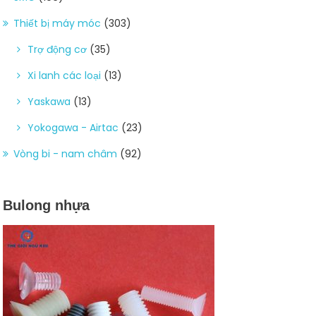
Thiết bị máy móc
(303)
Trợ động cơ
(35)
Xi lanh các loại
(13)
Yaskawa
(13)
Yokogawa - Airtac
(23)
Vòng bi - nam châm
(92)
Bulong nhựa