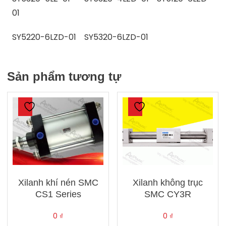
01
SY5220-6LZD-01 SY5320-6LZD-01
Sản phẩm tương tự
Xilanh khí nén SMC
Xilanh không trục
CS1 Series
SMC CY3R
0
₫
0
₫