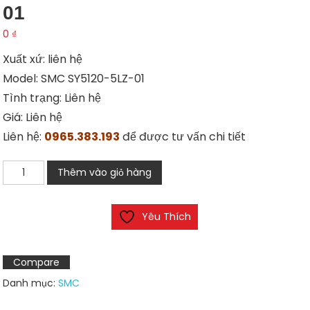
01
0
₫
Xuất xứ: liên hệ
Model: SMC SY5120-5LZ-01
Tình trạng: Liên hệ
Giá: Liên hệ
Liên hệ:
0965.383.193
để được tư vấn chi tiết
Van
Thêm vào giỏ hàng
điện
từ
Yêu Thích
SMC
SY5120-
5LZ-
Compare
01
Danh mục:
SMC
số
lượng