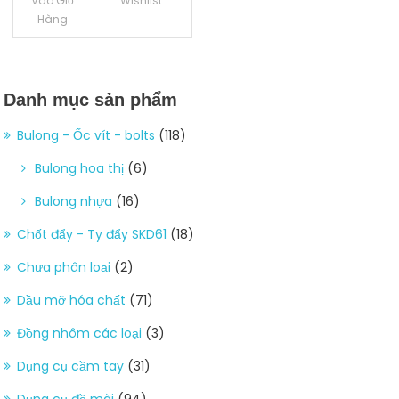
Vào Giỏ
Wishlist
Hàng
Danh mục sản phẩm
Bulong - Ốc vít - bolts
(118)
Bulong hoa thị
(6)
Bulong nhựa
(16)
Chốt đẩy - Ty đẩy SKD61
(18)
Chưa phân loại
(2)
Dầu mỡ hóa chất
(71)
Đồng nhôm các loại
(3)
Dụng cụ cầm tay
(31)
Dụng cụ đồ mài
(94)