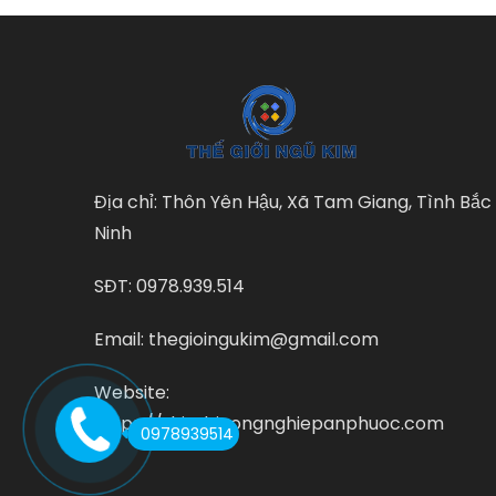
Địa chỉ: Thôn Yên Hậu, Xã Tam Giang, Tình Bắc
Ninh
SĐT: 0978.939.514
Email: thegioingukim@gmail.com
Website:
https://thietbicongnghiepanphuoc.com
0978939514