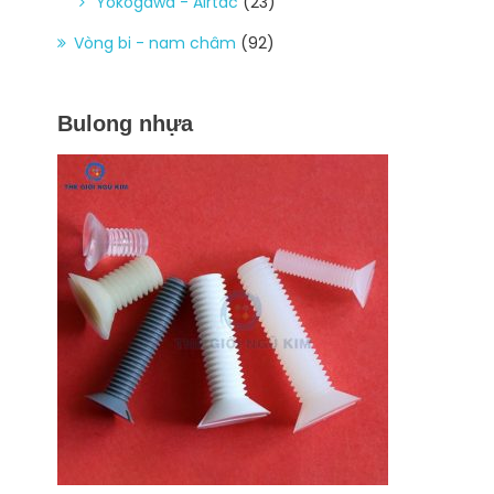
Yokogawa - Airtac
(23)
Vòng bi - nam châm
(92)
Bulong nhựa