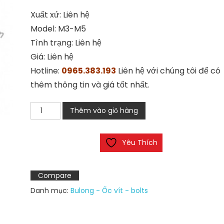
Xuất xứ: Liên hệ
Model: M3-M5
Tình trạng: Liên hệ
Giá: Liên hệ
Hotline:
0965.383.193
Liên hệ với chúng tôi để có
thêm thông tin và giá tốt nhất.
Vít
Thêm vào giỏ hàng
trí
lục
Yêu Thích
giác
đầu
lõm
Compare
số
Danh mục:
Bulong - Ốc vít - bolts
lượng