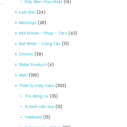
Dây điện chịu nhiệt
(14)
Lưỡi dao
(24)
Mitutoyo
(28)
Mũi Khoan - Phay - Taro
(43)
Nút Nhấn - Công Tắc
(13)
Omron
(39)
Slider Product
(4)
SMC
(196)
Thiết bị máy móc
(303)
Trợ động cơ
(35)
Xi lanh các loại
(13)
Yaskawa
(13)