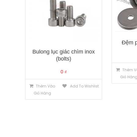
Đệm p
Bulong lục giác chìm inox
(bolts)
Thêm V
0
₫
Giỏ Hàn
Thêm Vào
Add To Wishlist
Giỏ Hàng