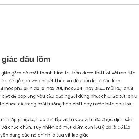
c giác đầu lõm
 giản gồm có một thanh hình trụ tròn được thiết kế với ren tiện
chìm để gắn nó với chi tiết khác và đầu còn lại là đầu lõm.
i inox phổ biến đó là inox 201, inox 304, inox 316,… mỗi loại chất
biệt để đáp ứng yêu cầu của người dùng như: chịu lực tốt, chịu
ệc được cả trong môi trường hóa chất hay nước biển như loại
rình lắp ghép bạn có thể lắp vít trí vào vị trí đã được định sẵn
t và chắc chắn. Tuy nhiên có một điểm cần lưu ý đó là để lắp
yên dụng của nó chính là tua vít lục giác.