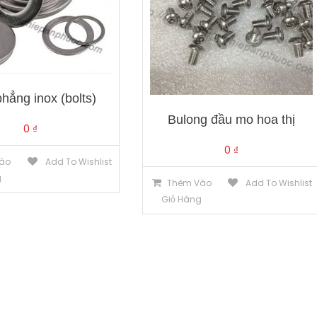
hẳng inox (bolts)
Bulong đầu mo hoa thị
0
₫
0
₫
ào
Add To Wishlist
g
Thêm Vào
Add To Wishlist
Giỏ Hàng