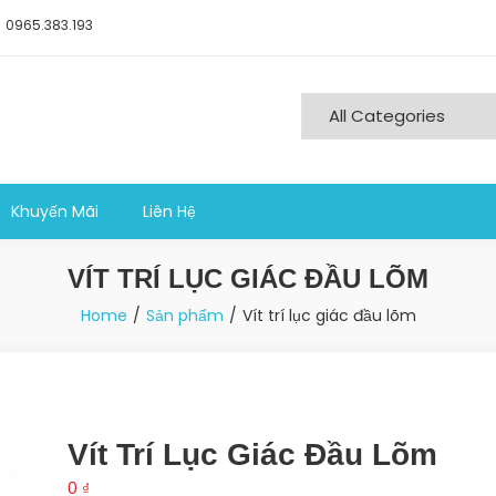
0965.383.193
ng nghiệp sản xuất
Khuyến Mãi
Liên Hệ
VÍT TRÍ LỤC GIÁC ĐẦU LÕM
Home
Sản phẩm
Vít trí lục giác đầu lõm
Vít Trí Lục Giác Đầu Lõm
0
₫