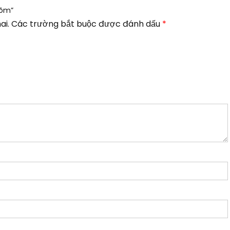
lõm”
ai.
Các trường bắt buộc được đánh dấu
*