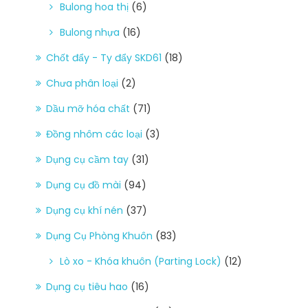
Bulong hoa thị
(6)
Bulong nhựa
(16)
Chốt đẩy - Ty đẩy SKD61
(18)
Chưa phân loại
(2)
Dầu mỡ hóa chất
(71)
Đồng nhôm các loại
(3)
Dụng cụ cầm tay
(31)
Dụng cụ đồ mài
(94)
Dụng cụ khí nén
(37)
Dụng Cụ Phòng Khuôn
(83)
Lò xo - Khóa khuôn (Parting Lock)
(12)
Dụng cụ tiêu hao
(16)