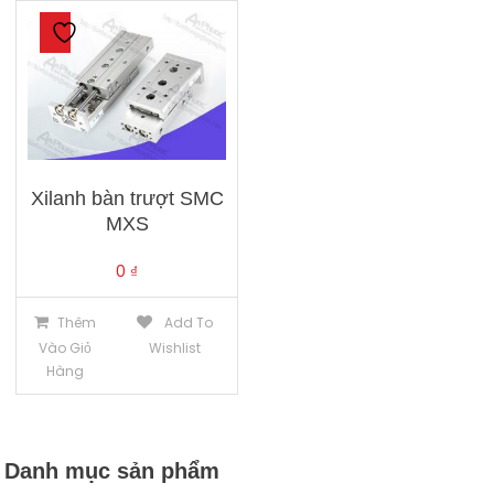
Xilanh bàn trượt SMC
MXS
0
₫
Thêm
Add To
Vào Giỏ
Wishlist
Hàng
Danh mục sản phẩm