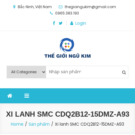
Skip
Bắc Ninh, Việt Nam
thegioingukim@gmail.com
to
0965.383.193
content
Login
Thế Giới Ngũ Kim
Chuyên các loại máy móc, thiết bị vật tư cho công
nghiệp sản xuất
XI LANH SMC CDQ2B12-15DMZ-A93
Home
Sản phẩm
Xi lanh SMC CDQ2B12-15DMZ-A93