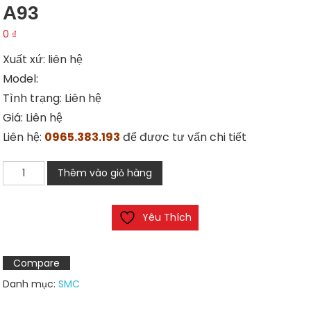
A93
0
₫
Xuất xứ: liên hệ
Model:
Tình trạng: Liên hệ
Giá: Liên hệ
Liên hệ:
0965.383.193
để được tư vấn chi tiết
Xi
Thêm vào giỏ hàng
lanh
SMC
Yêu Thích
CDQ2B12-
15DMZ-
A93
Compare
số
Danh mục:
SMC
lượng