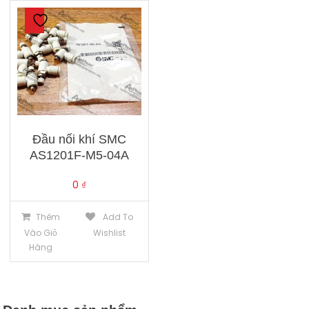
Đầu nối khí SMC
AS1201F-M5-04A
0
₫
Thêm
Add To
Vào Giỏ
Wishlist
Hàng