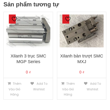
Sản phẩm tương tự
Xilanh 3 trục SMC
Xilanh bàn trượt SMC
MGP Series
MXJ
0
₫
0
₫
Thêm
Add To
Thêm
Add To
Vào Giỏ
Wishlist
Vào Giỏ
Wishlist
Hàng
Hàng