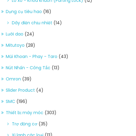
Lò xo - Khóa khuôn (Parting Lock)
(12)
Dụng cụ tiêu hao
(16)
Dây điện chịu nhiệt
(14)
Lưỡi dao
(24)
Mitutoyo
(28)
Mũi Khoan - Phay - Taro
(43)
Nút Nhấn - Công Tắc
(13)
Omron
(39)
Slider Product
(4)
SMC
(196)
Thiết bị máy móc
(303)
Trợ động cơ
(35)
Xi lanh các loại
(13)