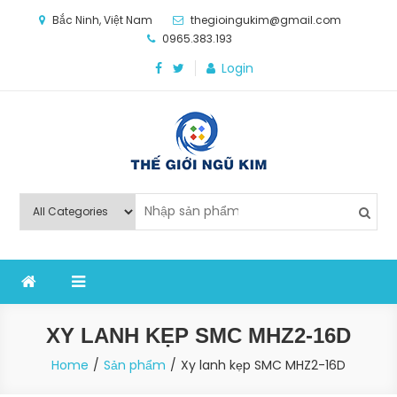
Skip
Bắc Ninh, Việt Nam
thegioingukim@gmail.com
to
0965.383.193
content
Login
Thế Giới Ngũ Kim
Chuyên các loại máy móc, thiết bị vật tư cho công
nghiệp sản xuất
XY LANH KẸP SMC MHZ2-16D
Home
Sản phẩm
Xy lanh kẹp SMC MHZ2-16D