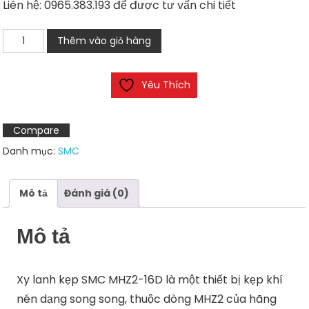
Liên hệ: 0965.383.193 để được tư vấn chi tiết
Xy
Thêm vào giỏ hàng
lanh
kẹp
Yêu Thích
SMC
MHZ2-
16D
Compare
số
Danh mục:
SMC
lượng
Mô tả
Đánh giá (0)
Mô tả
Xy lanh kẹp SMC MHZ2-16D là một thiết bị kẹp khí
nén dạng song song, thuộc dòng MHZ2 của hãng