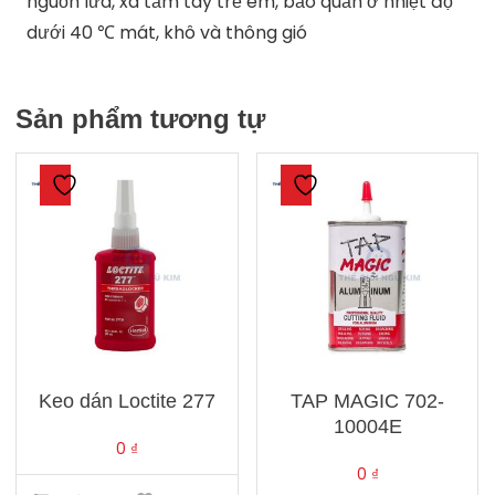
nguồn lửa, xa tầm tay trẻ em, bảo quản ở nhiệt độ
dưới 40 ℃ mát, khô và thông gió
Sản phẩm tương tự
Keo dán Loctite 277
TAP MAGIC 702-
10004E
0
₫
0
₫