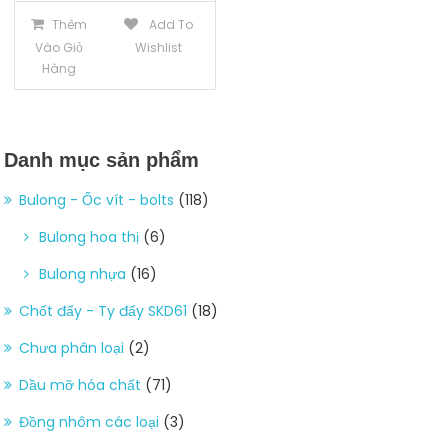
Thêm
Add To
Vào Giỏ
Wishlist
Hàng
Danh mục sản phẩm
Bulong - Ốc vít - bolts
(118)
Bulong hoa thị
(6)
Bulong nhựa
(16)
Chốt đẩy - Ty đẩy SKD61
(18)
Chưa phân loại
(2)
Dầu mỡ hóa chất
(71)
Đồng nhôm các loại
(3)