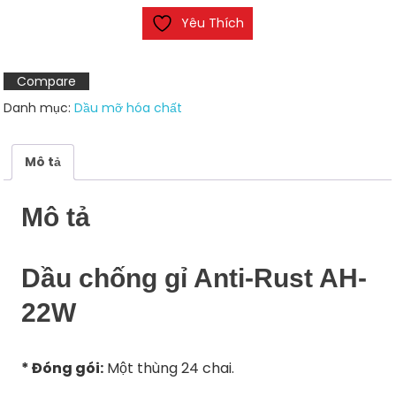
gỉ
Yêu Thích
Anti-
Rust
AH-
Compare
22W
Danh mục:
Dầu mỡ hóa chất
số
lượng
Mô tả
Mô tả
Dầu chống gỉ Anti-Rust AH-
22W
* Đóng gói:
Một thùng 24 chai.