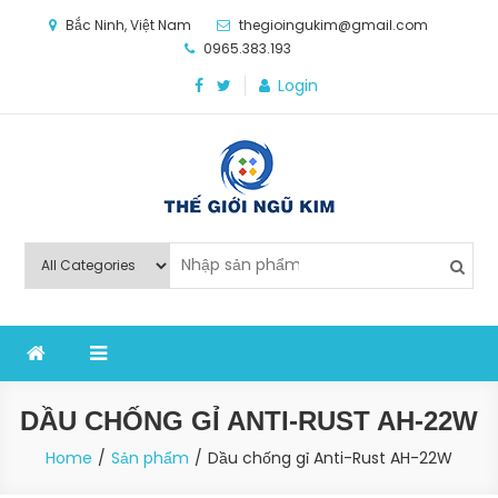
Skip
Bắc Ninh, Việt Nam
thegioingukim@gmail.com
to
0965.383.193
content
Login
Thế Giới Ngũ Kim
Chuyên các loại máy móc, thiết bị vật tư cho công
nghiệp sản xuất
DẦU CHỐNG GỈ ANTI-RUST AH-22W
Home
Sản phẩm
Dầu chống gỉ Anti-Rust AH-22W