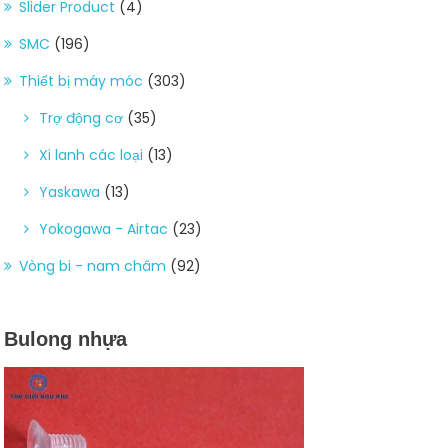
Slider Product
(4)
SMC
(196)
Thiết bị máy móc
(303)
Trợ động cơ
(35)
Xi lanh các loại
(13)
Yaskawa
(13)
Yokogawa - Airtac
(23)
Vòng bi - nam châm
(92)
Bulong nhựa