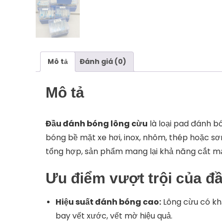
Mô tả
Đánh giá (0)
Mô tả
Đầu đánh bóng lông cừu
là loại pad đánh b
bóng bề mặt xe hơi, inox, nhôm, thép hoặc sơn
tổng hợp, sản phẩm mang lại khả năng cắt mạ
Ưu điểm vượt trội của đ
Hiệu suất đánh bóng cao:
Lông cừu có khả
bay vết xước, vết mờ hiệu quả.