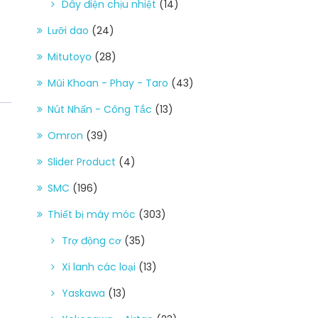
Dây điện chịu nhiệt
(14)
Lưỡi dao
(24)
Mitutoyo
(28)
Mũi Khoan - Phay - Taro
(43)
Nút Nhấn - Công Tắc
(13)
Omron
(39)
Slider Product
(4)
SMC
(196)
Thiết bị máy móc
(303)
Trợ động cơ
(35)
Xi lanh các loại
(13)
Yaskawa
(13)