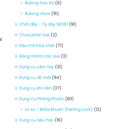
Bulong hoa thị
(6)
Bulong nhựa
(16)
Chốt đẩy - Ty đẩy SKD61
(18)
Chưa phân loại
(2)
i
Dầu mỡ hóa chất
(71)
Đồng nhôm các loại
(3)
Dụng cụ cầm tay
(31)
Dụng cụ đồ mài
(94)
Dụng cụ khí nén
(37)
Dụng Cụ Phòng Khuôn
(83)
Lò xo - Khóa khuôn (Parting Lock)
(12)
Dụng cụ tiêu hao
(16)