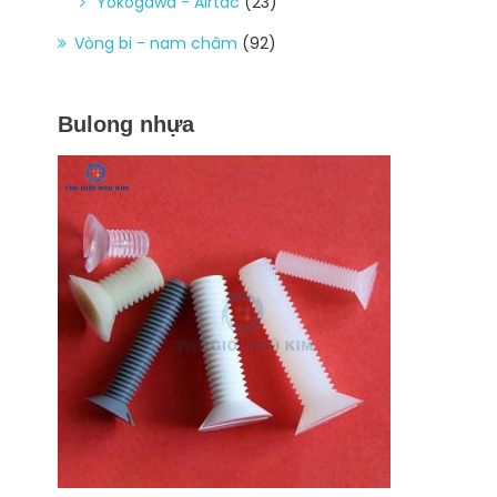
Yokogawa - Airtac
(23)
Vòng bi - nam châm
(92)
Bulong nhựa