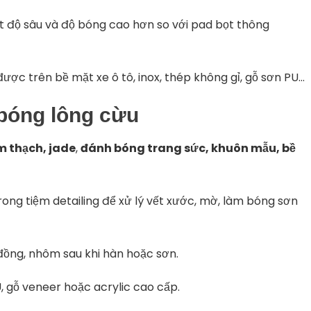
 độ sâu và độ bóng cao hơn so với pad bọt thông
ược trên bề mặt xe ô tô, inox, thép không gỉ, gỗ sơn PU…
bóng lông cừu
m thạch, jade
,
đánh bóng trang sức, khuôn mẫu, bề
ong tiệm detailing để xử lý vết xước, mờ, làm bóng sơn
đồng, nhôm sau khi hàn hoặc sơn.
 gỗ veneer hoặc acrylic cao cấp.