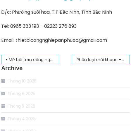
Đ/c: Phường suối hoa, T.P Bắc Ninh, Tỉnh Bắc Ninh
Tel: 0965 383 193 – 02223 276 893
Email: thietbicongnghiepanphuoc@gmail.com
Điều
Mỡ bôi trơn công nghiệp và một số thành phần cấu tạo nên mỡ bôi trơn
Phân loại mũi khoan – Địa chỉ mua mũi khoan chính hãng
Archive
hướng
bài
Tháng 10 2025
viết
Tháng 6 2025
Tháng 5 2025
Tháng 4 2025