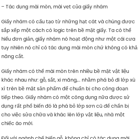
– Tác dụng mài mòn, mài vẹt của giấy nhám
Giấy nhám có cấu tạo từ những hạt cát và chúng được
sắp xếp một cách có logic trên bề mặt giấy. Ta có thể
hiểu đơn giản, giấy nhám nó hoạt động như một cái cưa
tuy nhiên nó chỉ có tác dụng mài mòn chứ không có khả
năng cắt.
Giấy nhám có thể mài mòn trên nhiều bề mặt vật liệu
khác nhau như: gỗ, sắt, xi măng,… nhằm phá bỏ đi lớp xù
xì trên bề mặt sản phẩm để chuẩn bị cho công đoạn
tiếp theo. Giấy nhám có một công dụng nữa được sử
dụng rất phổ biến đó là phá bỏ lớp sơn cũ để chẩn bị
cho việc sửa chữa và khác lên lớp vật liệu, nhà một
chiếc áo mới.
Đối với ngành chế biến gỗ, không chỉ có tác dụng mài