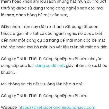
mềm hoặc khăn ẩm lau sạch những hạt mùn đi. Trà ướt
thường được sử dụng trong công nghiệp sơn oto, mài
lót sơn, đánh bóng bề mặt cần sơn,…
Giấy nhám hiện nay đã trở thành vật dụng rất quen
thuộc ở gần như tất cả các ngành nghề, nó được biết
đến như một công cụ đa năng để mài mòn các bề mặt
thô ráp hoặc loại bỏ một lớp vật liệu trên bề mặt chi tiết.
Công ty TNHH Thiết Bị Công Nghiệp An Phước chuyên
cung cấp các loại
dụng cụ đồ mài
, giấy nhám, lò xo, khóa
khuôn,….
Mọi thông tin chi tiết vui lòng liên hệ địa chỉ:
Công ty TNHH Thiết Bị Công Nghiệp An Phước
Website:
https://thietbicongnghiepanphuoc.com