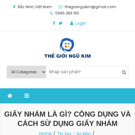
Skip
Bắc Ninh, Việt Nam
thegioingukim@gmail.com
to
0965.383.193
content
Login
Thế Giới Ngũ Kim
Chuyên các loại máy móc, thiết bị vật tư cho công
nghiệp sản xuất
GIẤY NHÁM LÀ GÌ? CÔNG DỤNG VÀ
CÁCH SỬ DỤNG GIẤY NHÁM
Home
Tin tức - Sự kiện