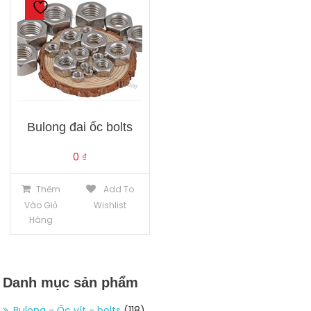
Bulong đai ốc bolts
0
₫
Thêm
Add To
Vào Giỏ
Wishlist
Hàng
Danh mục sản phẩm
Bulong - Ốc vít - bolts
(118)