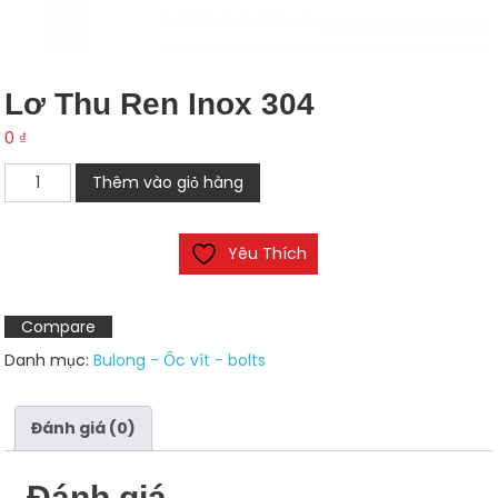
Lơ Thu Ren Inox 304
0
₫
Lơ
Thêm vào giỏ hàng
thu
ren
Yêu Thích
inox
304
số
Compare
lượng
Danh mục:
Bulong - Ốc vít - bolts
Đánh giá (0)
Đánh giá