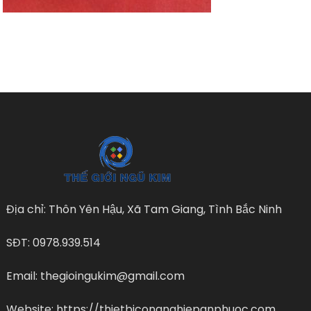
Địa chỉ: Thôn Yên Hậu, Xã Tam Giang, Tình Bắc Ninh
SĐT: 0978.939.514
Email: thegioingukim@gmail.com
Website: https://thietbicongnghiepanphuoc.com