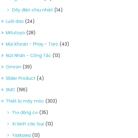
Dây điện chịu nhiệt
(14)
Lưỡi dao
(24)
Mitutoyo
(28)
Mũi Khoan - Phay - Taro
(43)
Nút Nhấn - Công Tắc
(13)
Omron
(39)
Slider Product
(4)
SMC
(196)
Thiết bị máy móc
(303)
Trợ động cơ
(35)
Xi lanh các loại
(13)
Yaskawa
(13)