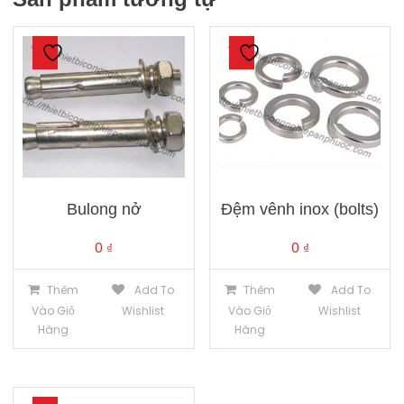
Bulong nở
Đệm vênh inox (bolts)
0
₫
0
₫
Thêm
Add To
Thêm
Add To
Vào Giỏ
Wishlist
Vào Giỏ
Wishlist
Hàng
Hàng