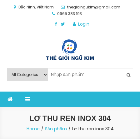
Skip
Bắc Ninh, Việt Nam
thegioingukim@gmail.com
to
0965.383.193
content
Login
Thế Giới Ngũ Kim
Chuyên các loại máy móc, thiết bị vật tư cho công
nghiệp sản xuất
LƠ THU REN INOX 304
Home
Sản phẩm
Lơ thu ren inox 304