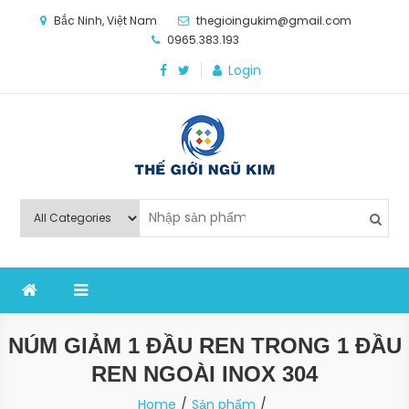
Skip
Bắc Ninh, Việt Nam
thegioingukim@gmail.com
to
0965.383.193
content
Login
Thế Giới Ngũ Kim
Chuyên các loại máy móc, thiết bị vật tư cho công
nghiệp sản xuất
NÚM GIẢM 1 ĐẦU REN TRONG 1 ĐẦU
REN NGOÀI INOX 304
Home
Sản phẩm