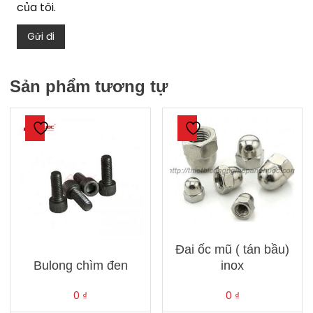
của tôi.
Sản phẩm tương tự
Đai ốc mũ ( tán bầu)
Bulong chìm đen
inox
0
₫
0
₫