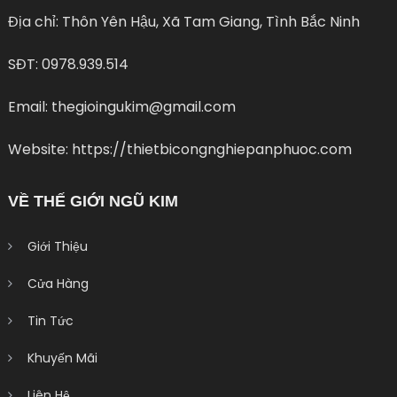
Địa chỉ: Thôn Yên Hậu, Xã Tam Giang, Tình Bắc Ninh
SĐT: 0978.939.514
Email: thegioingukim@gmail.com
Website: https://thietbicongnghiepanphuoc.com
VỀ THẾ GIỚI NGŨ KIM
Giới Thiệu
Cửa Hàng
Tin Tức
Khuyến Mãi
Liên Hệ