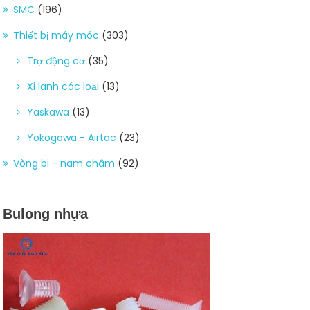
SMC
(196)
Thiết bị máy móc
(303)
Trợ động cơ
(35)
Xi lanh các loại
(13)
Yaskawa
(13)
Yokogawa - Airtac
(23)
Vòng bi - nam châm
(92)
Bulong nhựa