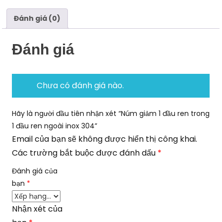
ren
ngoài
Đánh giá (0)
inox
304
Đánh giá
số
lượng
Chưa có đánh giá nào.
Hãy là người đầu tiên nhận xét “Núm giảm 1 đầu ren trong
1 đầu ren ngoài inox 304”
Email của bạn sẽ không được hiển thị công khai.
Các trường bắt buộc được đánh dấu
*
Đánh giá của
bạn
*
Nhận xét của