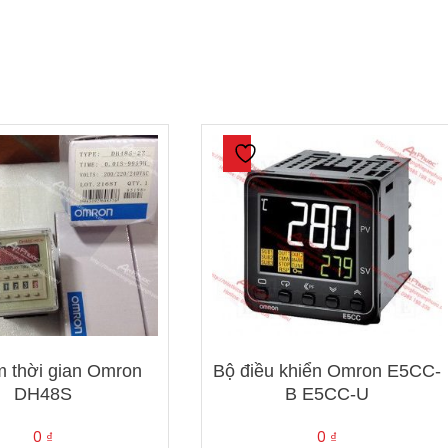
 thời gian Omron
Bộ điều khiển Omron E5CC-
DH48S
B E5CC-U
0
₫
0
₫