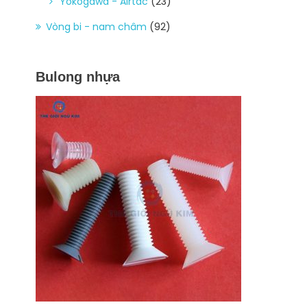
Yokogawa - Airtac
(23)
Vòng bi - nam châm
(92)
Bulong nhựa