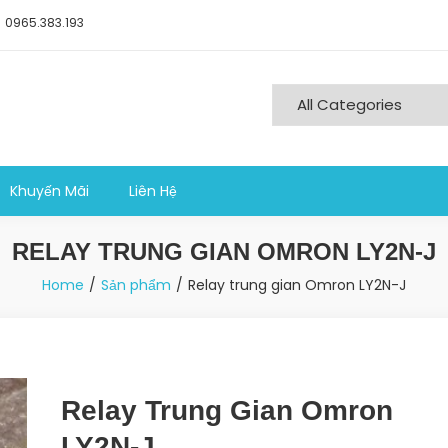
0965.383.193
ng nghiệp sản xuất
Khuyến Mãi
Liên Hệ
RELAY TRUNG GIAN OMRON LY2N-J
Home
Sản phẩm
Relay trung gian Omron LY2N-J
Relay Trung Gian Omron
LY2N-J