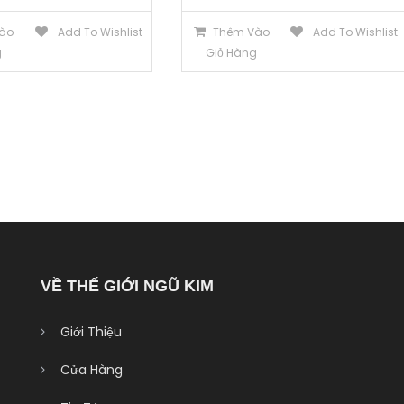
ào
Add To Wishlist
Thêm Vào
Add To Wishlist
g
Giỏ Hàng
VỀ THẾ GIỚI NGŨ KIM
Giới Thiệu
Cửa Hàng