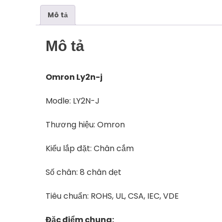
Mô tả
Mô tả
Omron Ly2n-j
Modle: LY2N-J
Thương hiệu: Omron
Kiểu lắp đặt: Chân cắm
Số chân: 8 chân dẹt
Tiêu chuẩn: ROHS, UL, CSA, IEC, VDE
Đặc điểm chung: