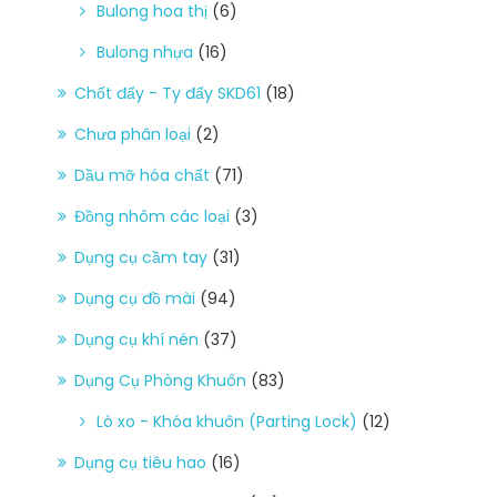
Bulong hoa thị
(6)
Bulong nhựa
(16)
Chốt đẩy - Ty đẩy SKD61
(18)
Chưa phân loại
(2)
Dầu mỡ hóa chất
(71)
Đồng nhôm các loại
(3)
Dụng cụ cầm tay
(31)
Dụng cụ đồ mài
(94)
Dụng cụ khí nén
(37)
Dụng Cụ Phòng Khuôn
(83)
Lò xo - Khóa khuôn (Parting Lock)
(12)
Dụng cụ tiêu hao
(16)