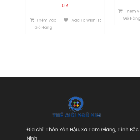
0
₫
Thêm V
Giỏ Hàn
Thêm Vào
Add To Wishlist
Giỏ Hàng
Địa chỉ: Thôn Yên Hậu, Xã Tam Giang, Tình Bắc
Ninh