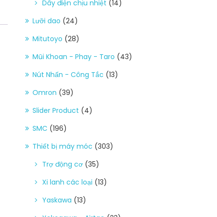
Dây điện chịu nhiệt
(14)
Lưỡi dao
(24)
Mitutoyo
(28)
Mũi Khoan - Phay - Taro
(43)
Nút Nhấn - Công Tắc
(13)
Omron
(39)
Slider Product
(4)
SMC
(196)
Thiết bị máy móc
(303)
Trợ động cơ
(35)
Xi lanh các loại
(13)
Yaskawa
(13)